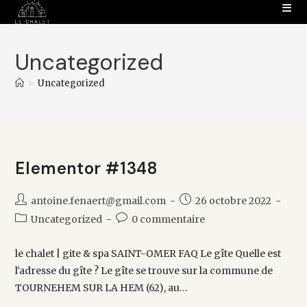
Skip
to
content
Uncategorized
>
Uncategorized
Elementor #1348
Auteur/autrice
Publication
antoine.fenaert@gmail.com
26 octobre 2022
de
publiée :
Post
Commentaires
Uncategorized
0 commentaire
la
category:
de
publication :
la
le chalet | gite & spa SAINT-OMER FAQ Le gîte Quelle est
publication :
l'adresse du gîte ? Le gîte se trouve sur la commune de
TOURNEHEM SUR LA HEM (62), au…