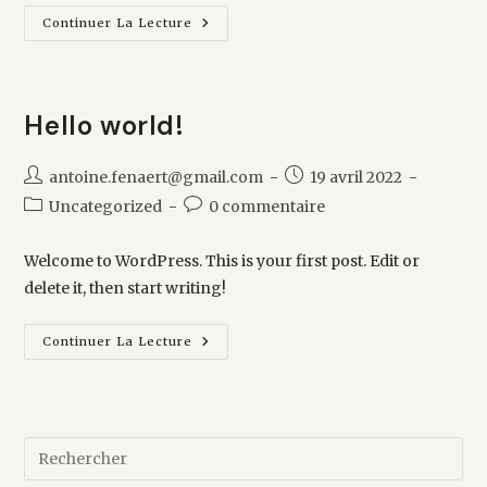
Elementor
Continuer La Lecture
#1348
Hello world!
Auteur/autrice
Publication
antoine.fenaert@gmail.com
19 avril 2022
de
publiée :
Post
Commentaires
Uncategorized
0 commentaire
la
category:
de
publication :
la
Welcome to WordPress. This is your first post. Edit or
publication :
delete it, then start writing!
Hello
Continuer La Lecture
World!